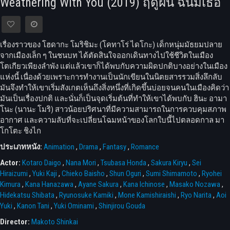
Weathering With You (2019) ฤดูฝัน ฉันมีเธอ
เรื่องราวของ โฮดากะ โมริชิมะ (โคทาโร่ ไดโกะ) เด็กหนุ่มมัธยมปลาย
จากเมืองเล็ก ๆ ในชนบท ได้ตัดสินใจออกเดินทางไปใช้ชีวิตในเมือง
โตเกียวเพียงลำพัง แต่แล้วเขาก็ได้พบกับความผิดปกติบางอย่างในเมือง
แห่งนี้ เนื่องด้วยเพราะการทำงานเป็นนักเขียนในนิตยสารรวมสิ่งลึกลับ
มันจึงทำให้เขาเริ่มสังเกตเห็นถึงสิ่งหนึ่งที่เกิดขึ้นบ่อยจนคนในเมืองคิดว่า
มันเป็นเรื่องปกติ และนั่นก็เป็นจุดเริ่มต้นที่ทำให้เขาได้พบกับ ฮินะ อามา
โนะ (นานะ โมริ) สาวน้อยปริศนาที่มีความสามารถในการควบคุมสภาพ
อากาศ และความลับที่จะเปลี่ยนโฉมหน้าของโลกใบนี้ไปตลอดกาล มา
โกโตะ ชิงไก
ประเภทหนัง:
Animation
,
Drama
,
Fantasy
,
Romance
Actor:
Kotaro Daigo
,
Nana Mori
,
Tsubasa Honda
,
Sakura Kiryu
,
Sei
Hiraizumi
,
Yuki Kaji
,
Chieko Baisho
,
Shun Oguri
,
Sumi Shimamoto
,
Ryohei
Kimura
,
Kana Hanazawa
,
Ayane Sakura
,
Kana Ichinose
,
Masako Nozawa
,
Hidekatsu Shibata
,
Ryunosuke Kamiki
,
Mone Kamishiraishi
,
Ryo Narita
,
Aoi
Yuki
,
Kanon Tani
,
Yuki Ominami
,
Shinjirou Gouda
Director:
Makoto Shinkai