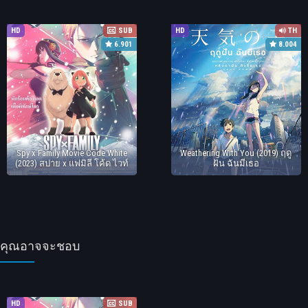
HD
SUB
HD
TH
6.901
8.004
Spy x Family Movie Code White
Weathering With You (2019) ฤดู
(2023) สปาย x แฟมิลี โค้ด ไวท์
ฝัน ฉันมีเธอ
คุณอาจจะชอบ
HD
SUB