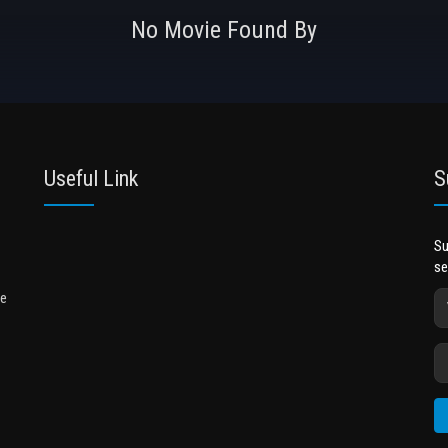
No Movie Found By
Useful Link
S
Su
se
me