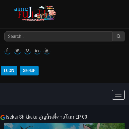
LOGIN
SIGNUP
Toggle
naviga
Isekai Shikkaku สูญสิ้นที่ต่างโลก EP 03