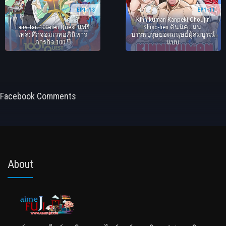
EP1-13
EP1-11
Kinnikuman Kanpeki Chоujin
Fairy Tail 100-nen Quest แฟรี่
Shiso-hen คินนิคุแมน:
เทล: ศึกจอมเวทอภินิหาร
บรรพบุรุษยอดมนุษย์ผู้สมบูรณ์
ภารกิจ 100 ปี
แบบ
Facebook Comments
About